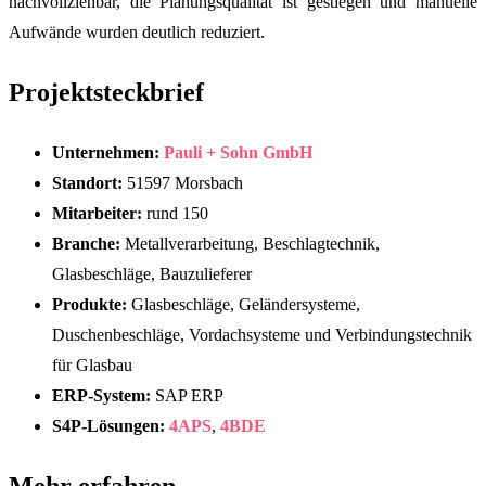
nachvollziehbar, die Planungsqualität ist gestiegen und manuelle
Aufwände wurden deutlich reduziert.
Projektsteckbrief
Unternehmen:
Pauli + Sohn GmbH
Standort:
51597 Morsbach
Mitarbeiter:
rund 150
Branche:
Metallverarbeitung, Beschlagtechnik,
Glasbeschläge, Bauzulieferer
Produkte:
Glasbeschläge, Geländersysteme,
Duschenbeschläge, Vordachsysteme und Verbindungstechnik
für Glasbau
ERP-System:
SAP ERP
S4P-Lösungen:
4APS
,
4BDE
Mehr erfahren