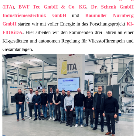
(ITA)
,
BWF Tec GmbH & Co. KG
,
Dr. Schenk GmbH
Industriemesstechnik GmbH
und
Baumüller Nürnberg
GmbH
starten wir mit voller Energie in das Forschungsprojekt
KI-
FlORiDA
.
Hier arbeiten wir den kommenden drei Jahren an einer
KI-gestützten und autonomen Regelung für Vliesstoffkrempeln und
Gesamtanlagen.