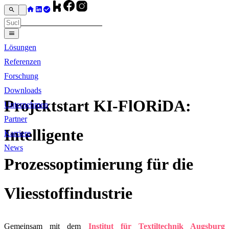
Lösungen
Referenzen
Forschung
Downloads
Projektstart KI-FlORiDA:
Unternehmen
Partner
Intelligente
Karriere
News
Prozessoptimierung für die
Vliesstoffindustrie
Gemeinsam mit dem
Institut für Textiltechnik Augsburg